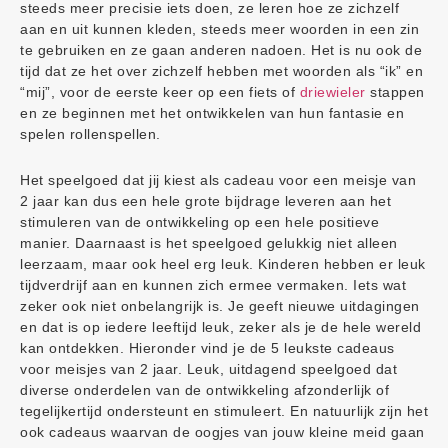
steeds meer precisie iets doen, ze leren hoe ze zichzelf
aan en uit kunnen kleden, steeds meer woorden in een zin
te gebruiken en ze gaan anderen nadoen. Het is nu ook de
tijd dat ze het over zichzelf hebben met woorden als “ik” en
“mij”, voor de eerste keer op een fiets of
driewieler
stappen
en ze beginnen met het ontwikkelen van hun fantasie en
spelen rollenspellen.
Het speelgoed dat jij kiest als cadeau voor een meisje van
2 jaar kan dus een hele grote bijdrage leveren aan het
stimuleren van de ontwikkeling op een hele positieve
manier. Daarnaast is het speelgoed gelukkig niet alleen
leerzaam, maar ook heel erg leuk. Kinderen hebben er leuk
tijdverdrijf aan en kunnen zich ermee vermaken. Iets wat
zeker ook niet onbelangrijk is. Je geeft nieuwe uitdagingen
en dat is op iedere leeftijd leuk, zeker als je de hele wereld
kan ontdekken. Hieronder vind je de 5 leukste cadeaus
voor meisjes van 2 jaar. Leuk, uitdagend speelgoed dat
diverse onderdelen van de ontwikkeling afzonderlijk of
tegelijkertijd ondersteunt en stimuleert. En natuurlijk zijn het
ook cadeaus waarvan de oogjes van jouw kleine meid gaan