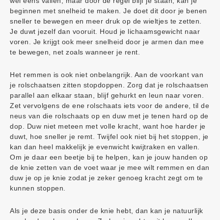
wel eens vallen, maar door de regel blijf je staan, kan je
beginnen met snelheid te maken. Je doet dit door je benen
sneller te bewegen en meer druk op de wieltjes te zetten.
Je duwt jezelf dan vooruit. Houd je lichaamsgewicht naar
voren. Je krijgt ook meer snelheid door je armen dan mee
te bewegen, net zoals wanneer je rent.
Het remmen is ook niet onbelangrijk. Aan de voorkant van
je rolschaatsen zitten stopdoppen. Zorg dat je rolschaatsen
parallel aan elkaar staan, blijf gehurkt en leun naar voren.
Zet vervolgens de ene rolschaats iets voor de andere, til de
neus van die rolschaats op en duw met je tenen hard op de
dop. Duw niet meteen met volle kracht, want hoe harder je
duwt, hoe sneller je remt. Twijfel ook niet bij het stoppen, je
kan dan heel makkelijk je evenwicht kwijtraken en vallen.
Om je daar een beetje bij te helpen, kan je jouw handen op
de knie zetten van de voet waar je mee wilt remmen en dan
duw je op je knie zodat je zeker genoeg kracht zegt om te
kunnen stoppen.
Als je deze basis onder de knie hebt, dan kan je natuurlijk