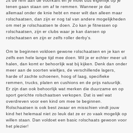
zit de rem aan de voorkant en je moet dus eigenlijk op je
tenen gaan staan om af te remmen. Wanneer je dat
allemaal onder de knie hebt en meer wilt dan alleen maar
rolschaatsen, dan zijn er nog tal van andere mogelijkheden
om met je rolschaatsen te doen. Zo kan je fitnessen op
rolschaatsen, zijn er clubs waar je kan dansen op
rolschaatsen en zijn er zelfs roller derby’s.
Om te beginnen voldoen gewone rolschaatsen en je kan er
zelfs een hele lange tijd mee doen. Wil je er echter meer uit
halen, dan komt er behoorlijk wat bij kijken. Denk dan onder
meer aan de soorten wieltjes, de verschillende lagers,
harde of zachte schoenen, hoog of laag, specifieke
remmen, trucks, platen en cushions en de prijs natuurlijk.
Er zijn dan ook behoorlijk wat merken die duurzame en op
sport gerichte rolschaatsen verkopen. Dat is wel wat
overdreven voor een kind om mee te beginnen.
Rolschaatsen is ook best zwaar en misschien vindt jouw
kind het helemaal niet zo leuk dat ze er zo vaak mogelijk op
willen staan. Dan voldoet een basic rolschaats gewoon voor
het plezier!