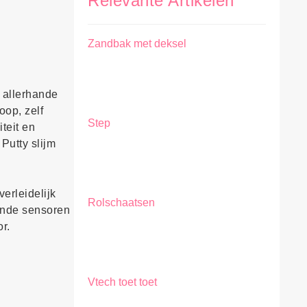
Relevante Artikelen
Zandbak met deksel
n allerhande
oop, zelf
Step
teit en
Putty slijm
verleidelijk
Rolschaatsen
lende sensoren
r.
Vtech toet toet