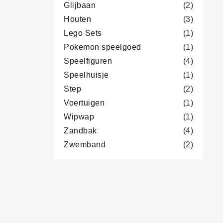
Glijbaan
(2)
Houten
(3)
Lego Sets
(1)
Pokemon speelgoed
(1)
Speelfiguren
(4)
Speelhuisje
(1)
Step
(2)
Voertuigen
(1)
Wipwap
(1)
Zandbak
(4)
Zwemband
(2)