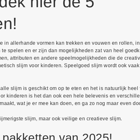
dek hier de 5
en!
je in allerhande vormen kan trekken en vouwen en rollen, i
 te spelen en er zijn dan mogelijkheden zat van heel goedk
men, attributen en andere speelmogelijkheden die de creativi
netisch slijm voor kinderen. Speelgoed slijm wordt ook vaak 
lle slijm is geschikt om op te eten en het is natuurlijk heel 
oor kinderen is het dan ook een hele belevenis en verschil
 smaakt, wat je er mee kan doen, en ga zo nog maar even doo
lijmerigste slijm, maar ook veilige en creatieve slijm.
m pakketten van 2025!