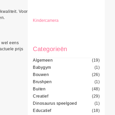
kwaliteit. Voor
en.
Kindercamera
g wel eens
Categorieën
actuele prijs
Algemeen
(19)
Babygym
(1)
Bouwen
(26)
Brushpen
(1)
Buiten
(48)
Creatief
(29)
Dinosaurus speelgoed
(1)
Educatief
(18)