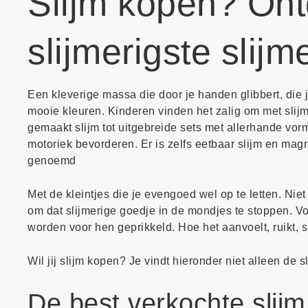
Slijm kopen? Ont
slijmerigste slijm
Een kleverige massa die door je handen glibbert, die 
mooie kleuren. Kinderen vinden het zalig om met slijm
gemaakt slijm tot uitgebreide sets met allerhande vor
motoriek bevorderen. Er is zelfs eetbaar slijm en mag
genoemd
Met de kleintjes die je evengoed wel op te letten. Niet a
om dat slijmerige goedje in de mondjes te stoppen. V
worden voor hen geprikkeld. Hoe het aanvoelt, ruikt,
Wil jij slijm kopen? Je vindt hieronder niet alleen de s
De best verkochte slij