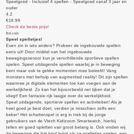
Speelgoed - Inclusief 4 spellen - Speelgoed vanaf 3 jaar en
ouder
4.2
€19.99
Check de beste prijs!
Bol.com
Speel spelletjes!
Even zin in iets anders? Probeer de ingebouwde spellen
eens uit! Door middel van het ingebouwde
bewegingssensor kun je verschillende sportieve spellen
spelen. Speel uitdagende spellen waarbij je in beweging
bent maar ook te gekke momenten mee beleefd! Vang
monsters met behulp van augmented reality! Dit zijn spellen
waarmee je digitale elementen toe kan voegen aan de
werkelijkheid. Zo kan het bijvoorbeeld net lijken dat je
vliegt! Een fantasie-rijk laagje over de werkelijkheid.
Speel uitdagende, sportieve spellen en activiteiten! Als je
heel goed je best doet, verdien je misschien zelfs een
beker! Het schattenspel is erg in trek bij de jonge
gebruikers van de Vtech Kidizoom Smartwatch, hierbij
tellen en goed opletten van groot belang is. Ook vinden wij
de beweging die het kind krijgt als ze spelletjes spelen, een