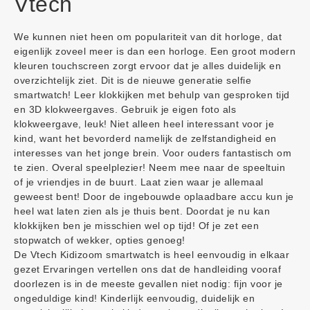
Vtech
We kunnen niet heen om populariteit van dit horloge, dat
eigenlijk zoveel meer is dan een horloge. Een groot modern
kleuren touchscreen zorgt ervoor dat je alles duidelijk en
overzichtelijk ziet. Dit is de nieuwe generatie selfie
smartwatch! Leer klokkijken met behulp van gesproken tijd
en 3D klokweergaves. Gebruik je eigen foto als
klokweergave, leuk! Niet alleen heel interessant voor je
kind, want het bevorderd namelijk de zelfstandigheid en
interesses van het jonge brein. Voor ouders fantastisch om
te zien. Overal speelplezier! Neem mee naar de speeltuin
of je vriendjes in de buurt. Laat zien waar je allemaal
geweest bent! Door de ingebouwde oplaadbare accu kun je
heel wat laten zien als je thuis bent. Doordat je nu kan
klokkijken ben je misschien wel op tijd! Of je zet een
stopwatch of wekker, opties genoeg!
De Vtech Kidizoom smartwatch is heel eenvoudig in elkaar
gezet Ervaringen vertellen ons dat de handleiding vooraf
doorlezen is in de meeste gevallen niet nodig: fijn voor je
ongeduldige kind! Kinderlijk eenvoudig, duidelijk en