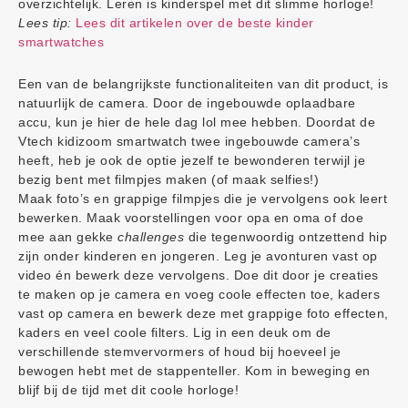
overzichtelijk. Leren is kinderspel met dit slimme horloge!
Lees tip:
Lees dit artikelen over de beste kinder
smartwatches
Een van de belangrijkste functionaliteiten van dit product, is
natuurlijk de camera. Door de ingebouwde oplaadbare
accu, kun je hier de hele dag lol mee hebben. Doordat de
Vtech kidizoom smartwatch twee ingebouwde camera’s
heeft, heb je ook de optie jezelf te bewonderen terwijl je
bezig bent met filmpjes maken (of maak selfies!)
Maak foto’s en grappige filmpjes die je vervolgens ook leert
bewerken. Maak voorstellingen voor opa en oma of doe
mee aan gekke
challenges
die tegenwoordig ontzettend hip
zijn onder kinderen en jongeren. Leg je avonturen vast op
video én bewerk deze vervolgens. Doe dit door je creaties
te maken op je camera en voeg coole effecten toe, kaders
vast op camera en bewerk deze met grappige foto effecten,
kaders en veel coole filters. Lig in een deuk om de
verschillende stemvervormers of houd bij hoeveel je
bewogen hebt met de stappenteller. Kom in beweging en
blijf bij de tijd met dit coole horloge!