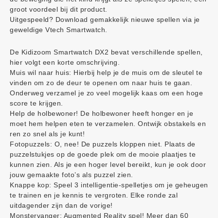
groot voordeel bij dit product.
Uitgespeeld? Download gemakkelijk nieuwe spellen via je
geweldige Vtech Smartwatch.
De Kidizoom Smartwatch DX2 bevat verschillende spellen,
hier volgt een korte omschrijving.
Muis wil naar huis: Hierbij help je de muis om de sleutel te
vinden om zo de deur te openen om naar huis te gaan.
Onderweg verzamel je zo veel mogelijk kaas om een hoge
score te krijgen.
Help de holbewoner! De holbewoner heeft honger en je
moet hem helpen eten te verzamelen. Ontwijk obstakels en
ren zo snel als je kunt!
Fotopuzzels: O, nee! De puzzels kloppen niet. Plaats de
puzzelstukjes op de goede plek om de mooie plaatjes te
kunnen zien. Als je een hoger level bereikt, kun je ook door
jouw gemaakte foto’s als puzzel zien.
Knappe kop: Speel 3 intelligentie-spelletjes om je geheugen
te trainen en je kennis te vergroten. Elke ronde zal
uitdagender zijn dan de vorige!
Monstervanger: Augmented Reality spel! Meer dan 60