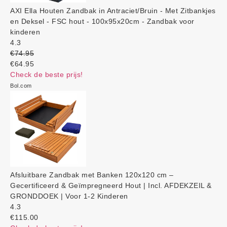
AXI Ella Houten Zandbak in Antraciet/Bruin - Met Zitbankjes
en Deksel - FSC hout - 100x95x20cm - Zandbak voor
kinderen
4.3
€74.95
€64.95
Check de beste prijs!
Bol.com
Afsluitbare Zandbak met Banken 120x120 cm –
Gecertificeerd & Geïmpregneerd Hout | Incl. AFDEKZEIL &
GRONDDOEK | Voor 1-2 Kinderen
4.3
€115.00