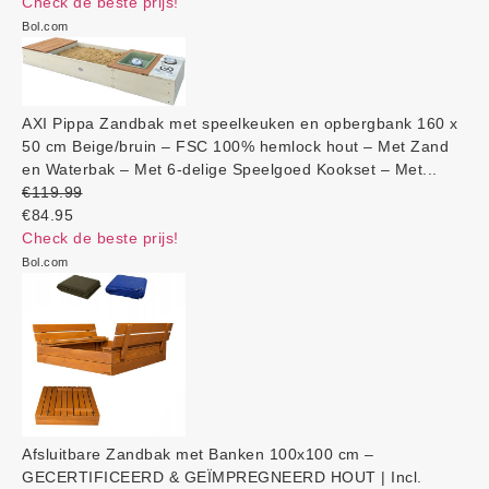
Check de beste prijs!
Bol.com
AXI Pippa Zandbak met speelkeuken en opbergbank 160 x
50 cm Beige/bruin – FSC 100% hemlock hout – Met Zand
en Waterbak – Met 6-delige Speelgoed Kookset – Met...
€119.99
€84.95
Check de beste prijs!
Bol.com
Afsluitbare Zandbak met Banken 100x100 cm –
GECERTIFICEERD & GEÏMPREGNEERD HOUT | Incl.