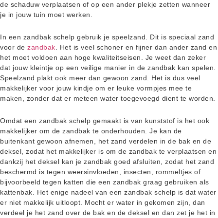
de schaduw verplaatsen of op een ander plekje zetten wanneer
je in jouw tuin moet werken.
In een zandbak schelp gebruik je speelzand. Dit is speciaal zand
voor de
zandbak
. Het is veel schoner en fijner dan ander zand en
het moet voldoen aan hoge kwaliteitseisen. Je weet dan zeker
dat jouw kleintje op een veilige manier in de zandbak kan spelen.
Speelzand plakt ook meer dan gewoon zand. Het is dus veel
makkelijker voor jouw kindje om er leuke vormpjes mee te
maken, zonder dat er meteen water toegevoegd dient te worden.
Omdat een zandbak schelp gemaakt is van kunststof is het ook
makkelijker om de zandbak te onderhouden. Je kan de
buitenkant gewoon afnemen, het zand verdelen in de bak en de
deksel, zodat het makkelijker is om de zandbak te verplaatsen en
dankzij het deksel kan je zandbak goed afsluiten, zodat het zand
beschermd is tegen weersinvloeden, insecten, rommeltjes of
bijvoorbeeld tegen katten die een zandbak graag gebruiken als
kattenbak. Het enige nadeel van een zandbak schelp is dat water
er niet makkelijk uitloopt. Mocht er water in gekomen zijn, dan
verdeel je het zand over de bak en de deksel en dan zet je het in