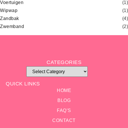
Voertuigen
(1)
Wipwap
(1)
Zandbak
(4)
Zwemband
(2)
CATEGORIES
QUICK LINKS
HOME
BLOG
FAQ’S
CONTACT