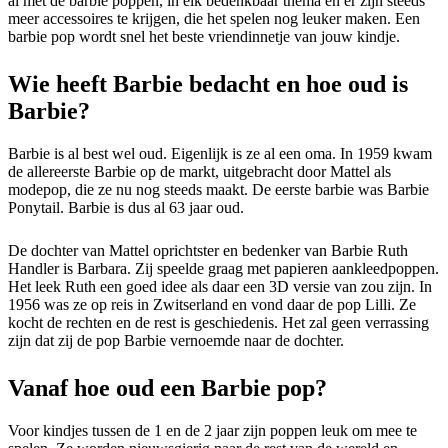
al met de barbie poppen, in elk bedenkbaar thema en er zijn steeds
meer accessoires te krijgen, die het spelen nog leuker maken. Een
barbie pop wordt snel het beste vriendinnetje van jouw kindje.
Wie heeft Barbie bedacht en hoe oud is
Barbie?
Barbie is al best wel oud. Eigenlijk is ze al een oma. In 1959 kwam
de allereerste Barbie op de markt, uitgebracht door Mattel als
modepop, die ze nu nog steeds maakt. De eerste barbie was Barbie
Ponytail. Barbie is dus al 63 jaar oud.
De dochter van Mattel oprichtster en bedenker van Barbie Ruth
Handler is Barbara. Zij speelde graag met papieren aankleedpoppen.
Het leek Ruth een goed idee als daar een 3D versie van zou zijn. In
1956 was ze op reis in Zwitserland en vond daar de pop Lilli. Ze
kocht de rechten en de rest is geschiedenis. Het zal geen verrassing
zijn dat zij de pop Barbie vernoemde naar de dochter.
Vanaf hoe oud een Barbie pop?
Voor kindjes tussen de 1 en de 2 jaar zijn poppen leuk om mee te