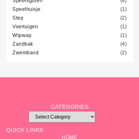
Speelfiguren
(4)
Speelhuisje
(1)
Step
(2)
Voertuigen
(1)
Wipwap
(1)
Zandbak
(4)
Zwemband
(2)
CATEGORIES
QUICK LINKS
HOME