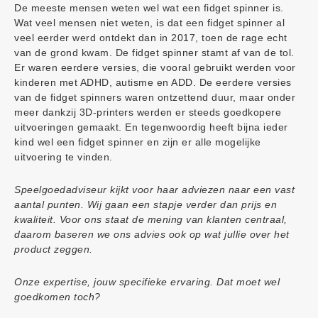
De meeste mensen weten wel wat een fidget spinner is.
Wat veel mensen niet weten, is dat een fidget spinner al
veel eerder werd ontdekt dan in 2017, toen de rage echt
van de grond kwam. De fidget spinner stamt af van de tol.
Er waren eerdere versies, die vooral gebruikt werden voor
kinderen met ADHD, autisme en ADD. De eerdere versies
van de fidget spinners waren ontzettend duur, maar onder
meer dankzij 3D-printers werden er steeds goedkopere
uitvoeringen gemaakt. En tegenwoordig heeft bijna ieder
kind wel een fidget spinner en zijn er alle mogelijke
uitvoering te vinden.
Speelgoedadviseur kijkt voor haar adviezen naar een vast
aantal punten. Wij gaan een stapje verder dan prijs en
kwaliteit. Voor ons staat de mening van klanten centraal,
daarom baseren we ons advies ook op wat jullie over het
product zeggen.
Onze expertise, jouw specifieke ervaring. Dat moet wel
goedkomen toch?