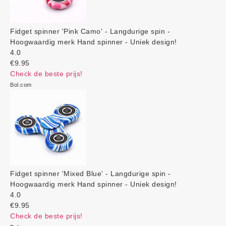
Fidget spinner 'Pink Camo' - Langdurige spin -
Hoogwaardig merk Hand spinner - Uniek design!
4.0
€9.95
Check de beste prijs!
Bol.com
Fidget spinner 'Mixed Blue' - Langdurige spin -
Hoogwaardig merk Hand spinner - Uniek design!
4.0
€9.95
Check de beste prijs!