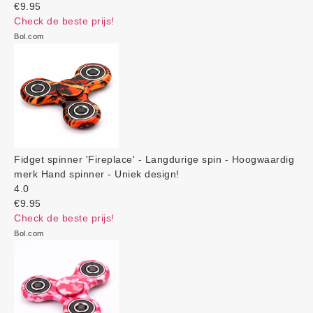
€9.95
Check de beste prijs!
Bol.com
Fidget spinner 'Fireplace' - Langdurige spin - Hoogwaardig
merk Hand spinner - Uniek design!
4.0
€9.95
Check de beste prijs!
Bol.com