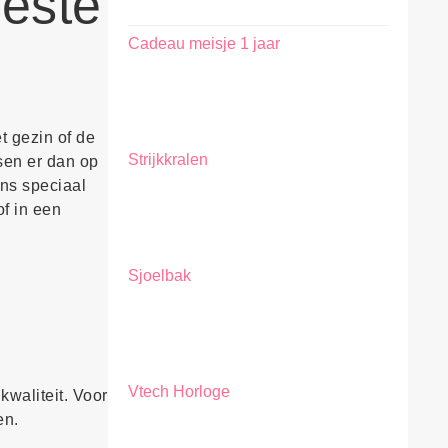
beste
Cadeau meisje 1 jaar
t gezin of de
Strijkkralen
sen er dan op
ns speciaal
of in een
Sjoelbak
Vtech Horloge
kwaliteit. Voor
en.