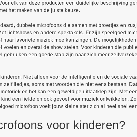
Voor elk van deze producten een duidelijke beschrijving g
 met het maken van de juiste keuze.
daard, dubbele microfoons die samen met broertjes en zusj
et lichtshows en andere spektakels. Er zijn speelgoed micr
f haar favoriete muziek mee kan zingen. De mogelijkheden 
l voelen en overal de show stelen. Voor kinderen die publie
el gebruiken een goede stap zijn naar zich meer zelfverzeke
kinderen. Niet alleen voor de intelligentie en de sociale v
en zelf liedjes, soms met woorden die niet eens bestaan. Da
motoriek en het kan een geweldige uitlaatklep zijn. Met e
uw kind een liefde en ook gevoel voor muziek ontwikkelen. Zo
goed microfoon voelt jouw kleine ster zich al heel snel ee
crofoons voor kinderen?