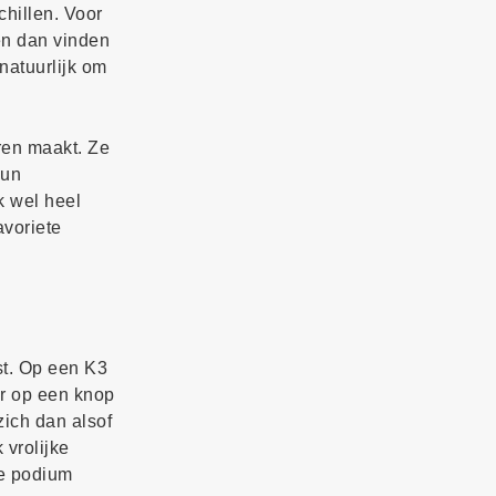
chillen. Voor
en dan vinden
natuurlijk om
ren maakt. Ze
hun
k wel heel
avoriete
est. Op een K3
ar op een knop
ich dan alsof
 vrolijke
le podium