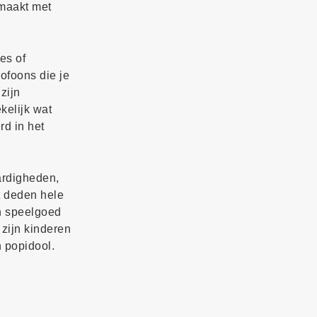
emaakt met
es of
ofoons die je
zijn
kelijk wat
rd in het
aardigheden,
t deden hele
en speelgoed
 zijn kinderen
n popidool.