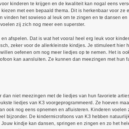
voor kinderen te krijgen en de kwaliteit kan nogal eens vers
te kiezen met een bepaald thema. Dit is herkenbaar voor ze 
n vinden het sowieso al leuk om te zingen en te dansen en 
oelen zij zich nog meer een superster.
 afspelen. Dat is wat het vooral heel erg leuk voor kinde
ch, zeker voor de allerkleinste kindjes. Je stimuleert hier 
 willen oefenen om nog meer liedjes op te nemen. Het is oo
crofoon kan aansluiten. Ze kunnen dan meezingen met hun f
 er dan niet meezingen met de liedjes van hun favoriete arti
 leukste liedjes van K3 voorgeprogrammeerd. Ze hoeven ma
n ook nog eens opnemen en afluisteren. Kinderen voelen z
el bijzonder. De kindermicrofoons van K3 hebben natuurlijk
en. Jouw kindje kan dansen, springen en zingen en zo het he