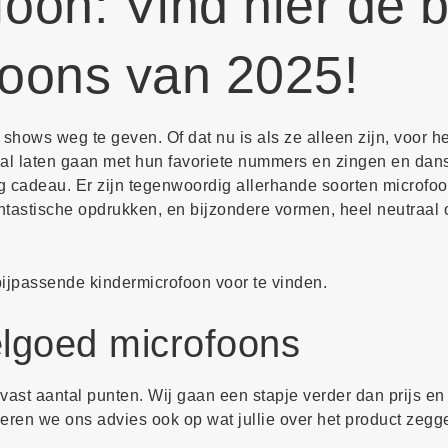
oon: Vind hier de 
foons van 2025!
hows weg te geven. Of dat nu is als ze alleen zijn, voor he
aal laten gaan met hun favoriete nummers en zingen en dan
g cadeau. Er zijn tegenwoordig allerhande soorten microfoo
antastische opdrukken, en bijzondere vormen, heel neutraal 
bijpassende kindermicrofoon voor te vinden.
elgoed microfoons
ast aantal punten. Wij gaan een stapje verder dan prijs en 
eren we ons advies ook op wat jullie over het product zegg