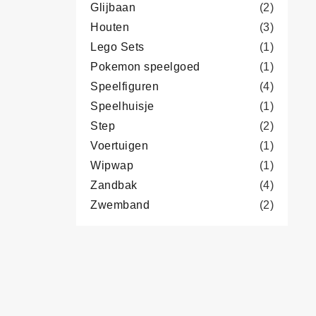
Glijbaan
(2)
Houten
(3)
Lego Sets
(1)
Pokemon speelgoed
(1)
Speelfiguren
(4)
Speelhuisje
(1)
Step
(2)
Voertuigen
(1)
Wipwap
(1)
Zandbak
(4)
Zwemband
(2)