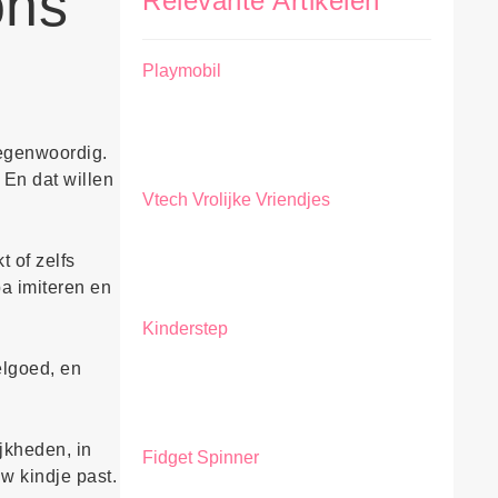
ons
Relevante Artikelen
Playmobil
tegenwoordig.
 En dat willen
Vtech Vrolijke Vriendjes
 of zelfs
a imiteren en
Kinderstep
elgoed, en
jkheden, in
Fidget Spinner
uw kindje past.