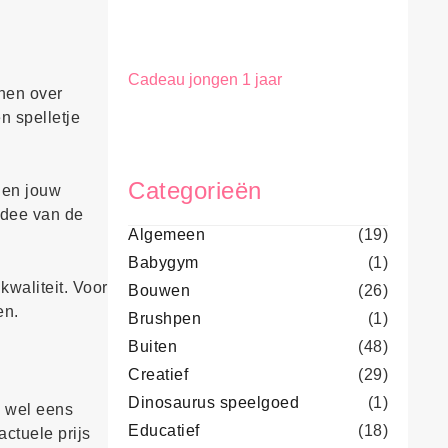
Cadeau jongen 1 jaar
nen over
en spelletje
Categorieën
e en jouw
 idee van de
Algemeen
(19)
Babygym
(1)
kwaliteit. Voor
Bouwen
(26)
en.
Brushpen
(1)
Buiten
(48)
Creatief
(29)
Dinosaurus speelgoed
(1)
g wel eens
Educatief
(18)
actuele prijs