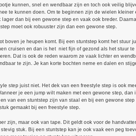
ootje kunnen, snel en wendbaar zijn en toch ook veilig blij
 mee te kunnen doen. Om te beginnen zijn de wielen kleiner
k lager dan bij een gewone step en vaak ook breder. Daarna
tstep moet ook robuuster zijn dan een gewone step.
ot boven je heupen komt. Bij een stuntstep komt het stuur ju
 cruisen en dan is het niet fijn of gezond als het stuur te 
voeren. Dat is ook de reden waarom ze vaak lichter en wendb
ndbaar te zijn. Je kan korte bochten neme en dalen en stijg
e step juist niet. Het dek van een freestyle step is ook me
. Wanneer je een jump wilt maken met een gewone step, dan 
en van een stuntstep zijn van staal en bij een gewone step
tuk gemaakt bij een freestyle step.
ber zijn, maar ook van tape. Dit geldt ook voor de handvatte
stevig stuk. Bij een stuntstep kan je ook vaak een peg toev