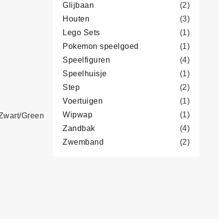
Glijbaan
(2)
Houten
(3)
Lego Sets
(1)
Pokemon speelgoed
(1)
Speelfiguren
(4)
Speelhuisje
(1)
Step
(2)
Voertuigen
(1)
Wipwap
(1)
 Zwart/Green
Zandbak
(4)
Zwemband
(2)