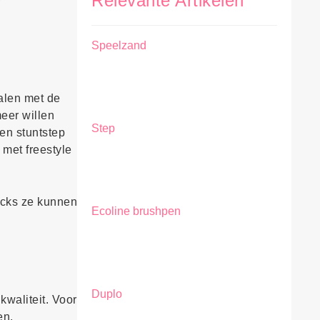
r
Relevante Artikelen
Speelzand
halen met de
meer willen
Step
en stuntstep
 met freestyle
ricks ze kunnen
Ecoline brushpen
Duplo
kwaliteit. Voor
en.