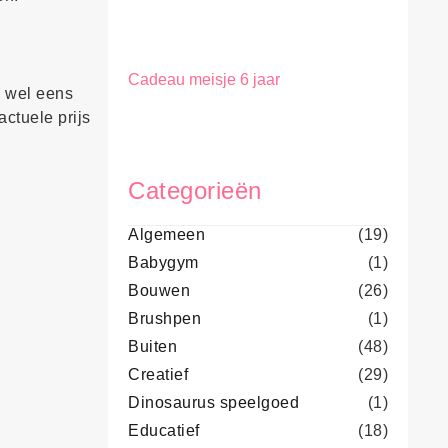
Cadeau meisje 6 jaar
g wel eens
actuele prijs
Categorieën
Algemeen
(19)
Babygym
(1)
Bouwen
(26)
Brushpen
(1)
Buiten
(48)
Creatief
(29)
Dinosaurus speelgoed
(1)
Educatief
(18)