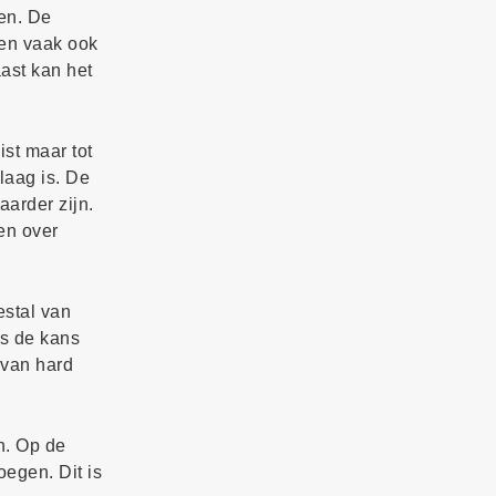
ven. De
 en vaak ook
ast kan het
ist maar tot
laag is. De
aarder zijn.
en over
estal van
is de kans
 van hard
n. Op de
oegen. Dit is