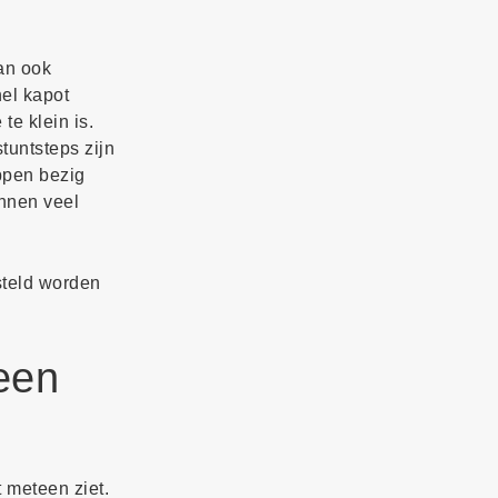
dan ook
nel kapot
te klein is.
tuntsteps zijn
eppen bezig
unnen veel
rsteld worden
 een
 meteen ziet.