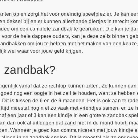
anten op en zorgt het voor oneindig speelplezier. Je kan ee
n deksel bij en er kunnen allerhande diertjes in terecht ko
r idee om een complete zandbak te gebruiken. Die kan je da
 voor de hele dappere ouders, kan je deze zelfs binnen geb
zandbakken om jou te helpen met het maken van een keuze, 
lijk wel waar voor jouw geld krijgen.
en zandbak?
igenlijk vanaf dat ze rechtop kunnen zitten. Ze kunnen dan
ngoed nog een oogje in het zeil te houden, want ze hebben
. Dit is tussen de 6 en de 9 maanden. Het is ook aan te ra
eftijd meestal nog niet zo vaak met vriendjes samen, en ze
naf een jaar of 3 kan een kindje in een grotere zandbak spe
n dan ook al uitleggen dat zand niet in de mond hoort, maa
den. Wanneer je goed kan communiceren met jouw kindje en
e alleen in de zandbak spelen. Dit is meestal als ze ongeveer