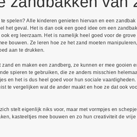
te zandbakken van
 te spelen? Alle kinderen genieten hiervan en een zandbak
wel het geval. Het is dan ook een goed idee om een zandba
ar ook erg leerzaam. Het is namelijk heel goed voor de grove 
rmee bouwen. Ze leren hoe ze het zand moeten manipuleren,
goed aan te drukken.
et zand en maken een zandberg, ze kunnen er mee gooien en
nde spieren te gebruiken, die ze anders misschien helemaal
es en het is dus heel goed voor hun sociale vaardigheden.
st te vergelijken wat de ander maakt en hoe ze dat ook voo
 zich stelt eigenlijk niks voor, maar met vormpjes en schepj
en, kasteeltjes mee bouwen en zo hun creativiteit de vrije 