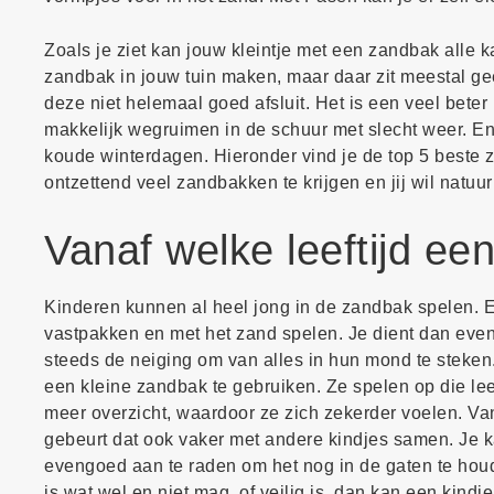
Zoals je ziet kan jouw kleintje met een zandbak alle k
zandbak in jouw tuin maken, maar daar zit meestal gee
deze niet helemaal goed afsluit. Het is een veel bete
makkelijk wegruimen in de schuur met slecht weer. En
koude winterdagen. Hieronder vind je de top 5 beste 
ontzettend veel zandbakken te krijgen en jij wil natuur
Vanaf welke leeftijd e
Kinderen kunnen al heel jong in de zandbak spelen. E
vastpakken en met het zand spelen. Je dient dan eve
steeds de neiging om van alles in hun mond te steken
een kleine zandbak te gebruiken. Ze spelen op die le
meer overzicht, waardoor ze zich zekerder voelen. Va
gebeurt dat ook vaker met andere kindjes samen. Je ka
evengoed aan te raden om het nog in de gaten te hou
is wat wel en niet mag, of veilig is, dan kan een kindj