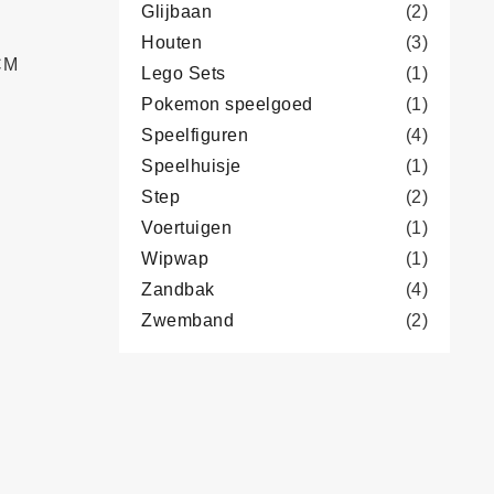
Glijbaan
(2)
Houten
(3)
CM
Lego Sets
(1)
Pokemon speelgoed
(1)
Speelfiguren
(4)
Speelhuisje
(1)
Step
(2)
Voertuigen
(1)
Wipwap
(1)
Zandbak
(4)
Zwemband
(2)