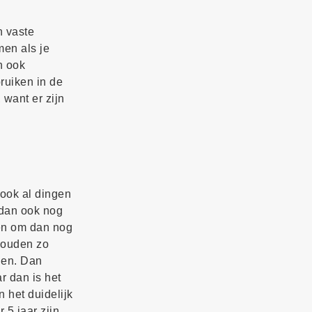
n vaste
men als je
n ook
ruiken in de
want er zijn
 ook al dingen
 dan ook nog
den om dan nog
 houden zo
len. Dan
r dan is het
 het duidelijk
 5 jaar zijn.