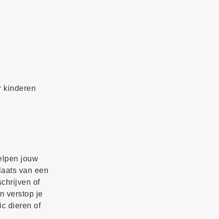
r kinderen
elpen jouw
laats van een
chrijven of
n verstop je
tic dieren of