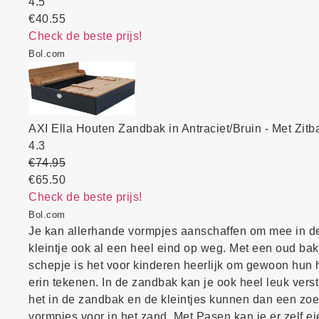
4.5
€40.55
Check de beste prijs!
Bol.com
AXI Ella Houten Zandbak in Antraciet/Bruin - Met Zi
4.3
€74.95
€65.50
Check de beste prijs!
Bol.com
Je kan allerhande vormpjes aanschaffen om mee in de
kleintje ook al een heel eind op weg. Met een oud ba
schepje is het voor kinderen heerlijk om gewoon hun h
erin tekenen. In de zandbak kan je ook heel leuk verst
het in de zandbak en de kleintjes kunnen dan een zo
vormpjes voor in het zand. Met Pasen kan je er zelf ei