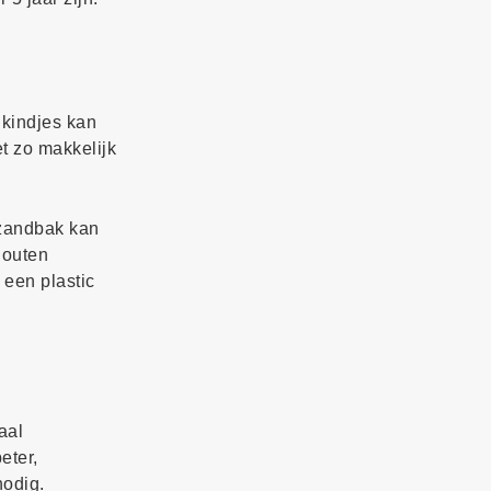
 kindjes kan
t zo makkelijk
 zandbak kan
houten
 een plastic
aal
eter,
nodig.