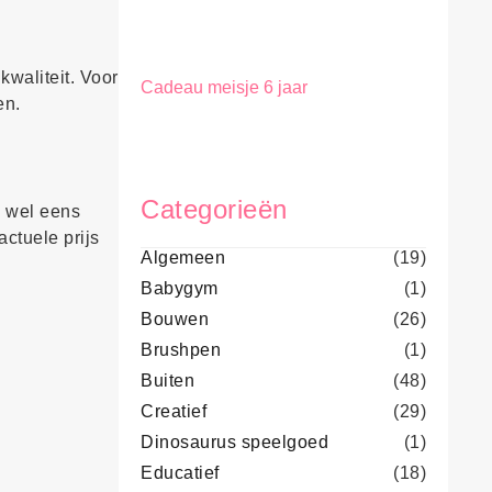
kwaliteit. Voor
Cadeau meisje 6 jaar
en.
Categorieën
g wel eens
actuele prijs
Algemeen
(19)
Babygym
(1)
Bouwen
(26)
Brushpen
(1)
Buiten
(48)
Creatief
(29)
Dinosaurus speelgoed
(1)
Educatief
(18)